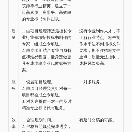
筑师等行业精英，建立了一
只高素质、高水平、高效率
的专业标书制作团队。
质
1.
由项目经理筛选
最擅长
专
没有专业制作人才，不
量
业
行业领域招投标书制作的
了解行业特点，标书制
专家，组成立专项组。
作水平达不到招标文件
2.
由专项组结合专业自身特
要求，抓不住招标文件
点和难易程度，量身定做更
重点，质量无法控制，
具有成功率专业代做标书方
废标风险极高。
案。
服
1.
设置项目经理。
一对多服务。
务
2.
由项目经理负责针对每一
项目都会成立专项组。
3.
对客户提供一对一的及时
精准专业标书代写服务。
效
1.
合理规划时间。
有延时交稿的可能。
率
2.
严格按照规范完成进度，