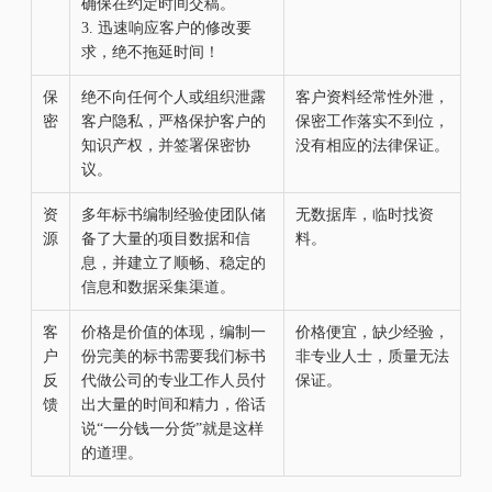
确保在约定时间交稿。
3.
迅速响应客户的修改要
求，绝不拖延时间！
保
绝不向任何个人或组织泄露
客户资料经常性外泄，
密
客户隐私，严格保护客户的
保密工作落实不到位，
知识产权，并签署保密协
没有相应的法律保证。
议。
资
多年标书编制经验使团队储
无数据库，临时找资
源
备了大量的项目数据和信
料。
息，并建立了顺畅、稳定的
信息和数据采集渠道。
客
价格是价值的体现，编制一
价格便宜，缺少经验，
户
份完美的标书需要我们标书
非专业人士，质量无法
反
代做公司的专业工作人员付
保证。
馈
出大量的时间和精力，俗话
说“一分钱一分货”就是这样
的道理。